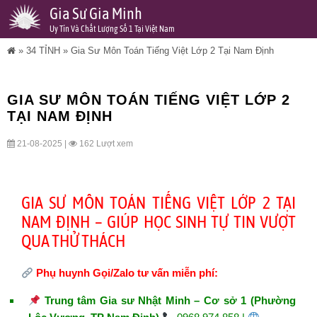
Gia Sư Gia Minh
Uy Tín Và Chất Lượng Số 1 Tại Việt Nam
»
34 TỈNH
»
Gia Sư Môn Toán Tiếng Việt Lớp 2 Tại Nam Định
GIA SƯ MÔN TOÁN TIẾNG VIỆT LỚP 2
TẠI NAM ĐỊNH
21-08-2025 |
162 Lượt xem
GIA SƯ MÔN TOÁN TIẾNG VIỆT LỚP 2 TẠI
NAM ĐỊNH – GIÚP HỌC SINH TỰ TIN VƯỢT
QUA THỬ THÁCH
Phụ huynh Gọi/Zalo tư vấn miễn phí:
Trung tâm Gia sư Nhật Minh – Cơ sở 1 (Phường