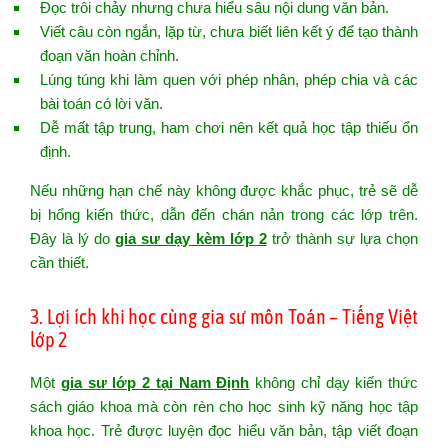
Đọc trôi chảy nhưng chưa hiểu sâu nội dung văn bản.
Viết câu còn ngắn, lặp từ, chưa biết liên kết ý để tạo thành
đoạn văn hoàn chỉnh.
Lúng túng khi làm quen với phép nhân, phép chia và các
bài toán có lời văn.
Dễ mất tập trung, ham chơi nên kết quả học tập thiếu ổn
định.
Nếu những hạn chế này không được khắc phục, trẻ sẽ dễ
bị hổng kiến thức, dẫn đến chán nản trong các lớp trên.
Đây là lý do
gia sư dạy kèm lớp 2
trở thành sự lựa chọn
cần thiết.
3. Lợi ích khi học cùng gia sư môn Toán – Tiếng Việt
lớp 2
Một
gia sư lớp 2 tại Nam Định
không chỉ dạy kiến thức
sách giáo khoa mà còn rèn cho học sinh kỹ năng học tập
khoa học. Trẻ được luyện đọc hiểu văn bản, tập viết đoạn