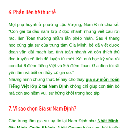
6. Phần liên hệ thực tế
Một phụ huynh ở phường Lộc Vượng, Nam Định chia sẻ:
“Con gái tôi đầu năm lớp 2 đọc nhanh nhưng viết câu rời
rạc, làm Toán thường nhầm lẫn phép nhân. Sau 4 tháng
học cùng gia sư của trung tâm Gia Minh, bé đã viết được
đoạn văn dài mạch lạc, tính toán nhanh và còn thích thú
đọc truyện cổ tích để luyện từ mới. Kết quả học kỳ vừa rồi
con đạt 9 điểm Tiếng Việt và 9,5 điểm Toán. Gia đình tôi rất
yên tâm và biết ơn thầy cô gia sư.”
Những minh chứng thực tế này cho thấy
gia sư môn Toán
Tiếng Việt lớp 2 tại Nam Định
không chỉ giúp con tiến bộ
mà còn tạo niềm vui, sự hứng khởi trong học tập.
7. Vì sao chọn Gia sư Nam Định?
Các trung tâm gia sư uy tín tại Nam Định như
Nhật Minh,
Gia Minh, Quốc Khánh, Nhật Quang
luôn cam kết tuyển