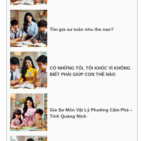
Tìm gia sư toán nhu the nao?
CÓ NHỮNG TỐI, TÔI KHÓC VÌ KHÔNG
BIẾT PHẢI GIÚP CON THẾ NÀO
Gia Sư Môn Vật Lý Phường Cẩm Phả –
Tỉnh Quảng Ninh