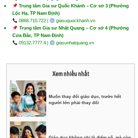
Trung tâm Gia sư Quốc Khánh – Cơ sở 3 (Phường
Lộc Hạ, TP Nam Định)
0868.710.722 |
giasuquockhanh.vn
Trung tâm Gia sư Nhật Quang – Cơ sở 4 (Phường
Cửa Bắc, TP Nam Định)
09132.7777.4 |
giasunhatquang.vn
Xem nhiều nhất
Muốn thay đổi giáo dục, trước hết
người lớn phải thay đổi
Giáo dục không chỉ là điểm số, mà còn