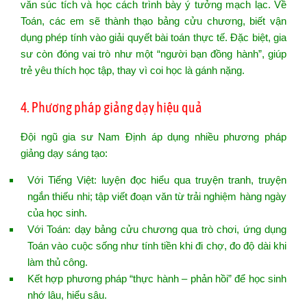
văn súc tích và học cách trình bày ý tưởng mạch lạc. Về
Toán, các em sẽ thành thạo bảng cửu chương, biết vận
dụng phép tính vào giải quyết bài toán thực tế. Đặc biệt, gia
sư còn đóng vai trò như một “người bạn đồng hành”, giúp
trẻ yêu thích học tập, thay vì coi học là gánh nặng.
4. Phương pháp giảng dạy hiệu quả
Đội ngũ gia sư Nam Định áp dụng nhiều phương pháp
giảng dạy sáng tạo:
Với Tiếng Việt: luyện đọc hiểu qua truyện tranh, truyện
ngắn thiếu nhi; tập viết đoạn văn từ trải nghiệm hàng ngày
của học sinh.
Với Toán: dạy bảng cửu chương qua trò chơi, ứng dụng
Toán vào cuộc sống như tính tiền khi đi chợ, đo độ dài khi
làm thủ công.
Kết hợp phương pháp “thực hành – phản hồi” để học sinh
nhớ lâu, hiểu sâu.