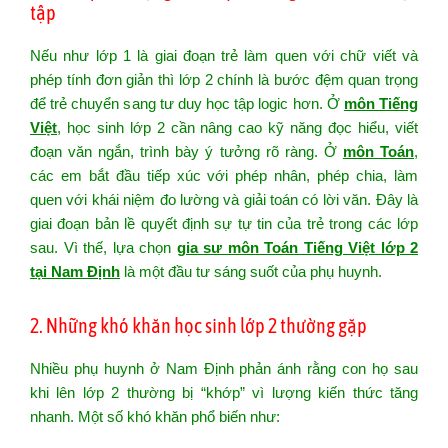
tập
Nếu như lớp 1 là giai đoạn trẻ làm quen với chữ viết và
phép tính đơn giản thì lớp 2 chính là bước đệm quan trọng
để trẻ chuyển sang tư duy học tập logic hơn. Ở
môn Tiếng
Việt
, học sinh lớp 2 cần nâng cao kỹ năng đọc hiểu, viết
đoạn văn ngắn, trình bày ý tưởng rõ ràng. Ở
môn Toán
,
các em bắt đầu tiếp xúc với phép nhân, phép chia, làm
quen với khái niệm đo lường và giải toán có lời văn. Đây là
giai đoạn bản lề quyết định sự tự tin của trẻ trong các lớp
sau. Vì thế, lựa chọn
gia sư môn Toán Tiếng Việt lớp 2
tại Nam Định
là một đầu tư sáng suốt của phụ huynh.
2. Những khó khăn học sinh lớp 2 thường gặp
Nhiều phụ huynh ở Nam Định phản ánh rằng con họ sau
khi lên lớp 2 thường bị “khớp” vì lượng kiến thức tăng
nhanh. Một số khó khăn phổ biến như: