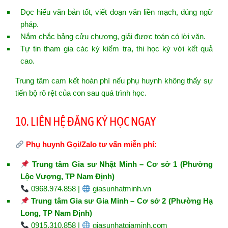
Đọc hiểu văn bản tốt, viết đoạn văn liền mạch, đúng ngữ
pháp.
Nắm chắc bảng cửu chương, giải được toán có lời văn.
Tự tin tham gia các kỳ kiểm tra, thi học kỳ với kết quả
cao.
Trung tâm cam kết hoàn phí nếu phụ huynh không thấy sự
tiến bộ rõ rệt của con sau quá trình học.
10. LIÊN HỆ ĐĂNG KÝ HỌC NGAY
Phụ huynh Gọi/Zalo tư vấn miễn phí:
Trung tâm Gia sư Nhật Minh – Cơ sở 1 (Phường
Lộc Vượng, TP Nam Định)
0968.974.858 |
giasunhatminh.vn
Trung tâm Gia sư Gia Minh – Cơ sở 2 (Phường Hạ
Long, TP Nam Định)
0915.310.858 |
giasunhatgiaminh.com